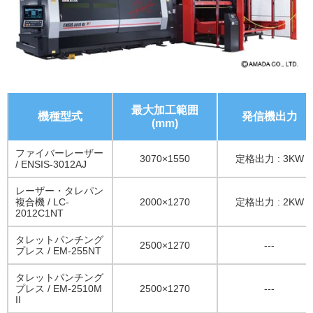
最大加工範囲
機種型式
発信機出力
(mm)
ファイバーレーザー
3070×1550
定格出力 : 3KW
/ ENSIS-3012AJ
レーザー・タレパン
複合機 / LC-
2000×1270
定格出力 : 2KW
2012C1NT
タレットパンチング
2500×1270
---
プレス / EM-255NT
タレットパンチング
プレス / EM-2510M
2500×1270
---
II