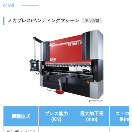
scroll
メカプレス/ベンディングマシーン
アマダ製
プレス能力
最大加工長
ストロ
機種型式
(KN)
(mm)
長(mm
ベンディングマ